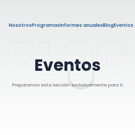
Nosotros
Programas
Informes anuales
Blog
Eventos
BLOG
E
v
e
n
t
o
s
Preparamos esta sección exclusivamente para ti