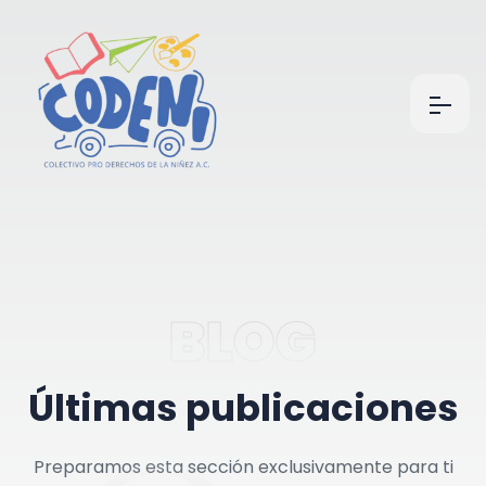
BLOG
Ú
l
t
i
m
a
s
p
u
b
l
i
c
a
c
i
o
n
e
s
Preparamos esta sección exclusivamente para ti